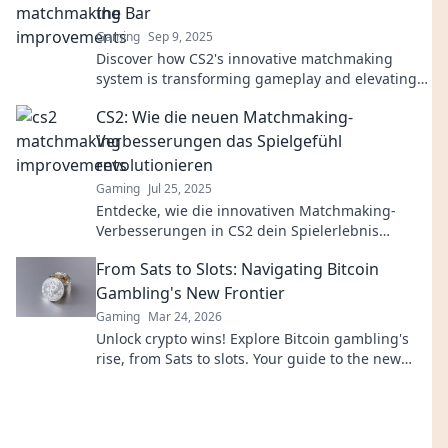
the Bar
Gaming
Sep 9, 2025
Discover how CS2's innovative matchmaking
system is transforming gameplay and elevating
player experience to new heights! Don't miss out!
CS2: Wie die neuen Matchmaking-
Verbesserungen das Spielgefühl
revolutionieren
Gaming
Jul 25, 2025
Entdecke, wie die innovativen Matchmaking-
Verbesserungen in CS2 dein Spielerlebnis
revolutionieren und für spannende Partien
From Sats to Slots: Navigating Bitcoin
sorgen!
Gambling's New Frontier
Gaming
Mar 24, 2026
Unlock crypto wins! Explore Bitcoin gambling's
rise, from Sats to slots. Your guide to the new
frontier.