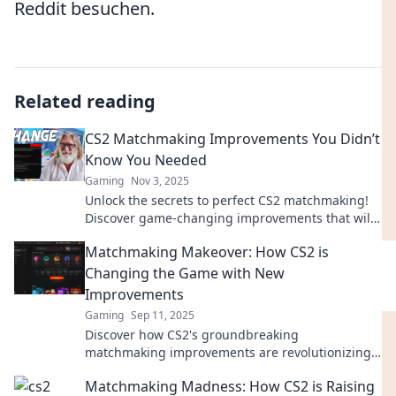
Reddit besuchen.
Related reading
CS2 Matchmaking Improvements You Didn’t
Know You Needed
Gaming
Nov 3, 2025
Unlock the secrets to perfect CS2 matchmaking!
Discover game-changing improvements that will
elevate your gameplay and enhance your
Matchmaking Makeover: How CS2 is
experience.
Changing the Game with New
Improvements
Gaming
Sep 11, 2025
Discover how CS2's groundbreaking
matchmaking improvements are revolutionizing
gameplay! Don't miss out on the game-changing
Matchmaking Madness: How CS2 is Raising
details!