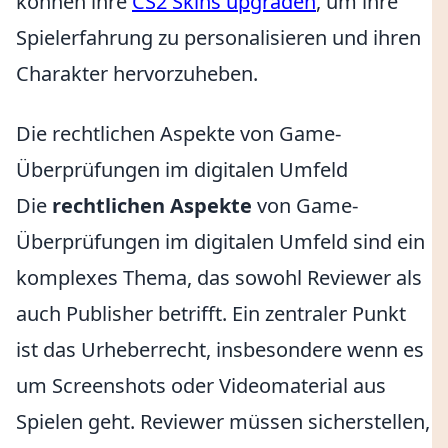
können ihre
CS2 Skins upgraden
, um ihre
Spielerfahrung zu personalisieren und ihren
Charakter hervorzuheben.
Die rechtlichen Aspekte von Game-
Überprüfungen im digitalen Umfeld
Die
rechtlichen Aspekte
von Game-
Überprüfungen im digitalen Umfeld sind ein
komplexes Thema, das sowohl Reviewer als
auch Publisher betrifft. Ein zentraler Punkt
ist das Urheberrecht, insbesondere wenn es
um Screenshots oder Videomaterial aus
Spielen geht. Reviewer müssen sicherstellen,