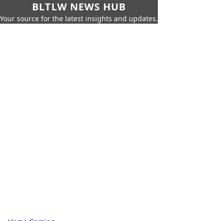
BLTLW NEWS HUB
Your source for the latest insights and updates.